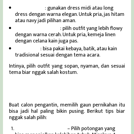
Tema Formal
: gunakan dress midi atau long
dress dengan warna elegan. Untuk pria, jas hitam
atau navy jadi pilihan aman.
Tema Garden Party
: pilih outfit yang lebih flowy
dengan warna cerah. Untuk pria, kemeja linen
dengan celana kain juga pas.
Tema Adat
: bisa pakai kebaya, batik, atau kain
tradisional sesuai dengan tema acara.
Intinya, pilih outfit yang sopan, nyaman, dan sesuai
tema biar nggak salah kostum.
Tips Memilih Wedding Dress Buat
Pengantin
Buat calon pengantin, memilih gaun pernikahan itu
bisa jadi hal paling bikin pusing. Berikut tips biar
nggak salah pilih:
Pahami Bentuk Tubuh
– Pilih potongan yang