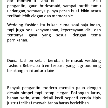
dari momen itu ada di
wedding fashion
. Baju
pengantin, gaun bridesmaid, sampai outfit tamu
undangan, semuanya punya peran buat bikin acara
terlihat lebih elegan dan memorable.
Wedding fashion itu bukan cuma soal baju indah,
tapi juga soal kenyamanan, kepercayaan diri, dan
tentunya gaya yang sesuai dengan tema
pernikahan.
aynaaworld.com
Tren Wedding Fashion yang Lagi Hits
Dunia fashion selalu berubah, termasuk wedding
fashion. Beberapa tren terbaru yang lagi booming
belakangan ini antara lain:
1. Gaun Minimalis tapi Elegan
Banyak pengantin modern memilih gaun dengan
desain simpel tapi tetap elegan. Potongan lurus,
bahan satin, atau detail kecil seperti renda tipis
justru terlihat mewah tanpa harus berlebihan.