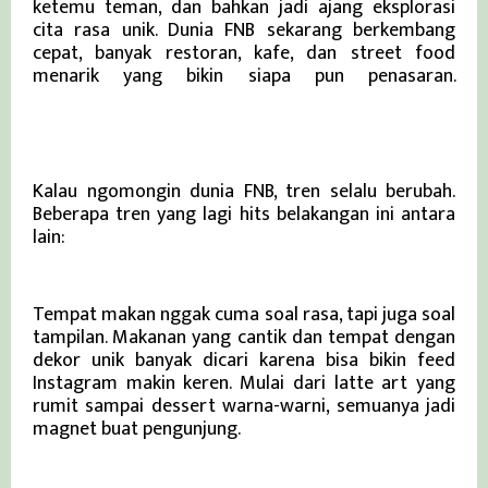
ketemu teman, dan bahkan jadi ajang eksplorasi
cita rasa unik. Dunia FNB sekarang berkembang
cepat, banyak restoran, kafe, dan street food
menarik yang bikin siapa pun penasaran.
loco-cantina.com
Tren Kuliner Kekinian yang Lagi Hits
Kalau ngomongin dunia FNB, tren selalu berubah.
Beberapa tren yang lagi hits belakangan ini antara
lain:
1. Makanan Instagramable
Tempat makan nggak cuma soal rasa, tapi juga soal
tampilan. Makanan yang cantik dan tempat dengan
dekor unik banyak dicari karena bisa bikin feed
Instagram makin keren. Mulai dari latte art yang
rumit sampai dessert warna-warni, semuanya jadi
magnet buat pengunjung.
2. Menu Fusion