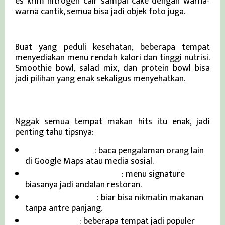
es krim nitrogen cair sampai cake dengan warna-
warna cantik, semua bisa jadi objek foto juga.
5. Healthy Food Corner
Buat yang peduli kesehatan, beberapa tempat
menyediakan menu rendah kalori dan tinggi nutrisi.
Smoothie bowl, salad mix, dan protein bowl bisa
jadi pilihan yang enak sekaligus menyehatkan.
Tips Mencari Tempat Makan Enak
Nggak semua tempat makan hits itu enak, jadi
penting tahu tipsnya:
Cek review online
: baca pengalaman orang lain
di Google Maps atau media sosial.
Perhatikan menu favorit
: menu signature
biasanya jadi andalan restoran.
Datang di jam sepi
: biar bisa nikmatin makanan
tanpa antre panjang.
Ikuti tren FNB
: beberapa tempat jadi populer