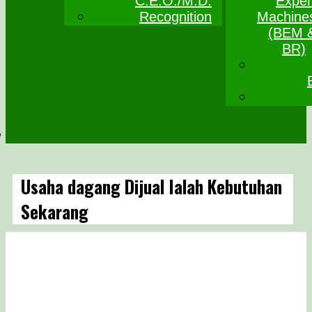
C.E.O./M.D.
Exper
Recognition
Machine
(BEM 
BR)
Usaha dagang Dijual Ialah Kebutuhan
Sekarang