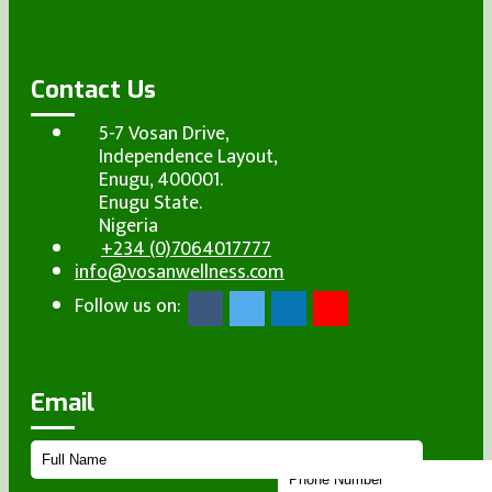
Contact Us
5-7 Vosan Drive,
Independence Layout,
Enugu, 400001.
Enugu State.
Nigeria
+234 (0)7064017777
info@vosanwellness.com
Follow us on:
Email