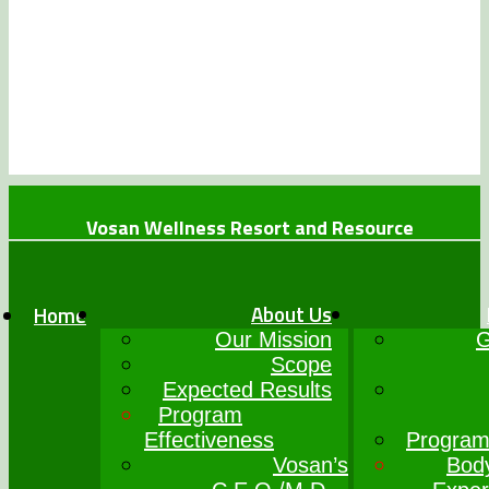
Vosan Wellness Resort and Resource
+234 (0)7064017777
info@vosanwellness.com
About Us
Home
Our Mission
G
Scope
Expected Results
Program
Effectiveness
Program
Vosan’s
Bod