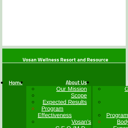
Vosan Wellness Resort and Resource
+234 (0)7064017777
info@vosanwellness.com
About Us
Home
Our Mission
G
Scope
Expected Results
Program
Effectiveness
Program
Vosan’s
Bod