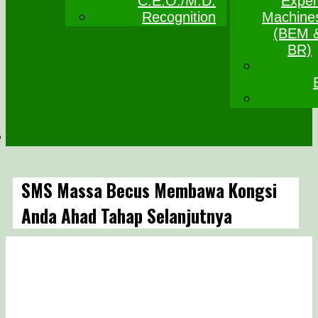
C.E.O./M.D.
Exper
Recognition
Machine
(BEM 
BR)
SMS Massa Becus Membawa Kongsi
Anda Ahad Tahap Selanjutnya