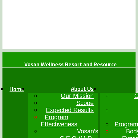
Vosan Wellness Resort and Resource
+234 (0)7064017777
info@vosanwellness.com
About Us
Home
Our Mission
G
Scope
Expected Results
Program
Effectiveness
Program
Vosan’s
Bod