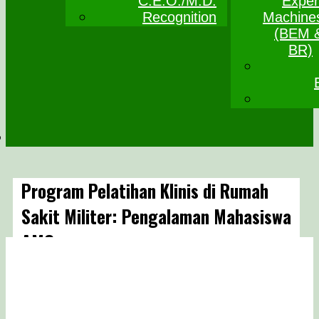
C.E.O./M.D.
Exper
Recognition
Machine
(BEM 
BR)
Program Pelatihan Klinis di Rumah
Sakit Militer: Pengalaman Mahasiswa
AMC