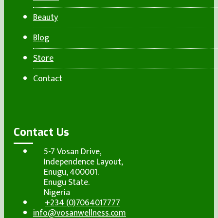
Beauty
Blog
Store
Contact
Contact Us
5-7 Vosan Drive,
Independence Layout,
Enugu, 400001.
Enugu State.
Nigeria
+234 (0)7064017777
info@vosanwellness.com