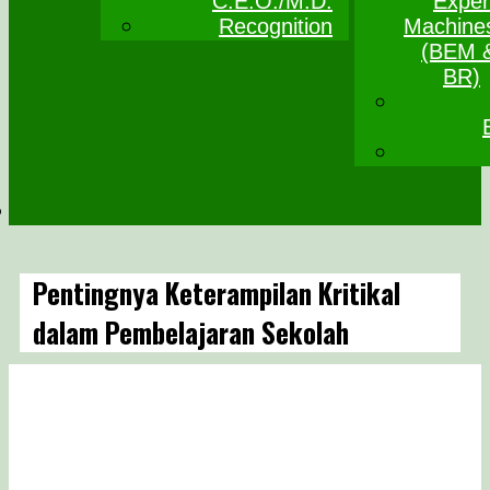
C.E.O./M.D.
Exper
Recognition
Machine
(BEM 
BR)
Pentingnya Keterampilan Kritikal
dalam Pembelajaran Sekolah