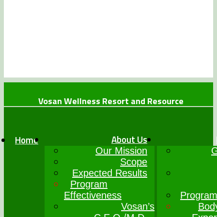
Vosan Wellness Resort and Resource
+234 (0)7064017777
info@vosanwellness.com
About Us
Home
Our Mission
G
Scope
Expected Results
Program
Effectiveness
Program
Vosan’s
Bod