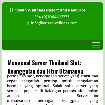
Vosan Wellness Resort and Resource
+234 (0)7064017777
info@vosanwellness.com
Mengenal Server Thailand Slot:
Keunggulan dan Fitur Utamanya
Di dunia perjudian online, khususnya dalam
permainan slot, keberadaan server yang stabil dan
cepat sangatlah penting untuk pengalaman
bermain yang optimal. Salah satu server yang
semakin populer di kalangan pemain slot online
adalah
server Thailand Slot
. Server ini
menawarkan berbagai keunggulan yang