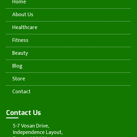
Home
About Us
Healthcare
Fitness
Beauty
Blog
Store
Contact
Contact Us
5-7 Vosan Drive,
Independence Layout,