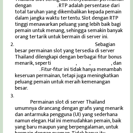
dengan
RTP tinggi
. RTP adalah persentase dari
total taruhan yang dikembalikan kepada pemain
dalam jangka waktu tertentu. Slot dengan RTP
tinggi menawarkan peluang yang lebih baik bagi
pemain untuk menang, sehingga semakin banyak
orang tertarik untuk bermain di server ini.
Fitur Bonus yang Menguntungkan
Sebagian
besar permainan slot yang tersedia di server
Thailand dilengkapi dengan berbagai fitur bonus
menarik, seperti
free spins
,
wilds
,
scatters
, dan
multipliers
. Fitur-fitur ini tidak hanya menambah
keseruan permainan, tetapi juga meningkatkan
peluang pemain untuk meraih kemenangan
besar.
Grafis dan Antarmuka Pengguna yang
Ramah
Permainan slot di server Thailand
umumnya dirancang dengan grafis yang menarik
dan antarmuka pengguna (UI) yang sederhana
namun elegan. Hal ini memudahkan pemain, baik
yang baru maupun yang berpengalaman, untuk