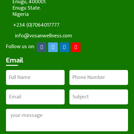
Enugu, 400001.
Enugu State.
Nigeria
+234 (0)7064017777
info@vosanwellness.com
Follow us on:
Email