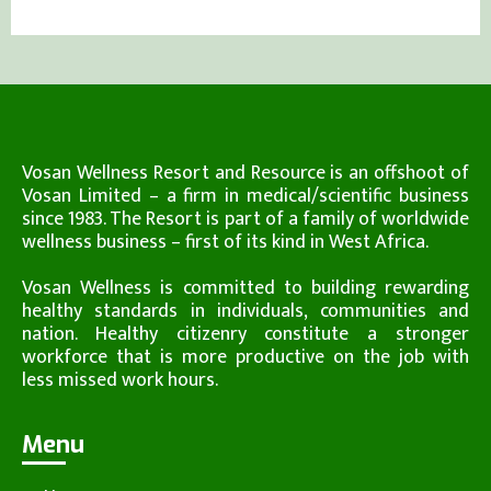
Vosan Wellness Resort and Resource is an offshoot of
Vosan Limited – a firm in medical/scientific business
since 1983. The Resort is part of a family of worldwide
wellness business – first of its kind in West Africa.
Vosan Wellness is committed to building rewarding
healthy standards in individuals, communities and
nation. Healthy citizenry constitute a stronger
workforce that is more productive on the job with
less missed work hours.
Menu