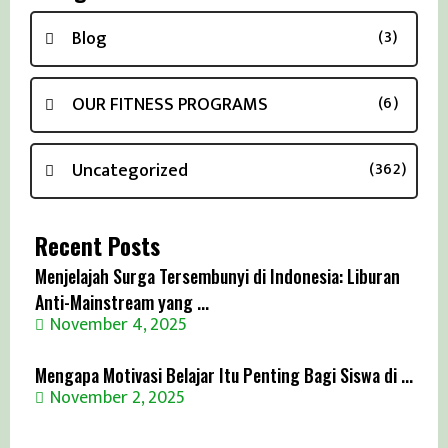
Blog
(3)
OUR FITNESS PROGRAMS
(6)
Uncategorized
(362)
Recent Posts
Menjelajah Surga Tersembunyi di Indonesia: Liburan
Anti-Mainstream yang ...
November 4, 2025
Mengapa Motivasi Belajar Itu Penting Bagi Siswa di ...
November 2, 2025