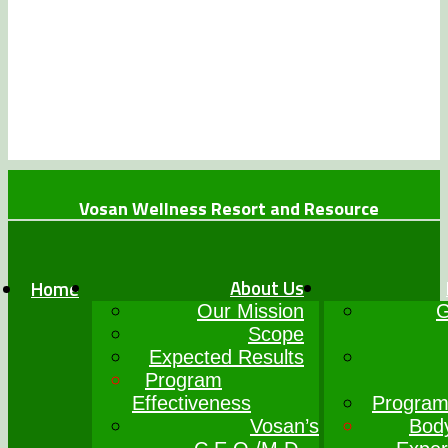
Vosan Wellness Resort and Resource
+234 (0)7064017777
info@vosanwellness.com
About Us
Home
Our Mission
G
Scope
Expected Results
Program
Effectiveness
Program
Vosan’s
Bod