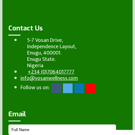
Contact Us
5-7 Vosan Drive,
Independence Layout,
Enugu, 400001.
Enugu State.
Nigeria
+234 (0)7064017777
info@vosanwellness.com
Follow us on:
Email