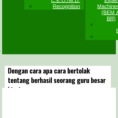
C.E.O./M.D.
Exper
Recognition
Machine
(BEM 
BR)
Dengan cara apa cara bertolak
tentang berhasil seorang guru besar
bisnis