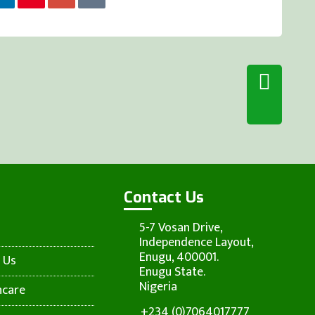
Contact Us
5-7 Vosan Drive,
Independence Layout,
Enugu, 400001.
 Us
Enugu State.
Nigeria
hcare
+234 (0)7064017777