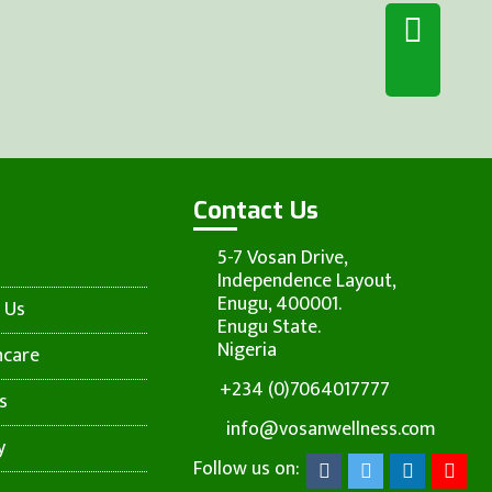
Contact Us
5-7 Vosan Drive,
Independence Layout,
Enugu, 400001.
 Us
Enugu State.
Nigeria
hcare
+234 (0)7064017777
s
info@vosanwellness.com
y
Follow us on: