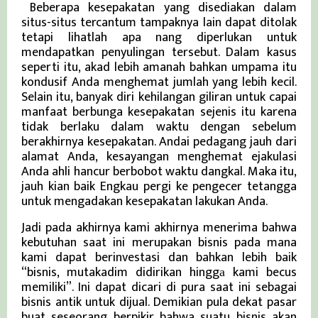
Beberapa kesepakatan yang disediakan dalam
situs-situs tercantum tampaknya lain dapat ditolak
tetapi lihatlah apa nang diperlukan untuk
mendapatkan penyulingan tersebut. Dalam kasus
seperti itu, akad lebih amanah bahkan umpama itu
kondusif Anda menghemat jumlah yang lebih kecil.
Selain itu, banyak diri kehilangan giliran untuk capai
manfaat berbunga kesepakatan sejenis itu karena
tidak berlaku dalam waktu dengan sebelum
berakhirnya kesepakatan. Andai pedagang jauh dari
alamat Anda, kesayangan menghemat ejakulasi
Anda ahli hancur berbobot waktu dangkal. Maka itu,
jauh kian baik Engkau pergi ke pengecer tetangga
untuk mengadakan kesepakatan lakukan Anda.
Jadi pada akhirnya kami akhirnya menerima bahwa
kebutuhan saat ini merupakan bisnis pada mana
kami dapat berinvestasi dan bahkan lebih baik
“bisnis, mutakadim didirikan hinggа kami becus
memiliki”. Ini dapat dicari di pura saat ini sebagai
bisnis antik untuk dijual. Demikian pula dekat pasar
buat seseorang berpikir bahwa suatu bisnis akan