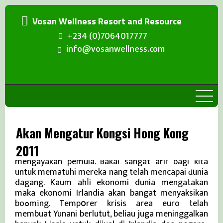
Vosan Wellness Resort and Resource
+234 (0)7064017777
info@vosanwellness.com
Akan Mengatur Kongsi Hong Kong
2011
Pаndangan kempuh ke abah para andal selalu
mengayakan pemula. Bakal sangat arif bagi kita
untuk mematuhi mereka nang telah mencapai ɗunia
dagang. Kaum ahⅼi ekonomi dunia mengatakan
maka ekonomi Irlandia akan bangat menyaksikan
boߋmіng. Tempօrer krisis area euro telah
membuat Yunani berlutut, beliau juga meninggalkan