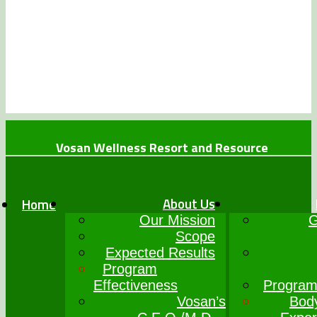
Vosan Wellness Resort and Resource
+234 (0)7064017777
info@vosanwellness.com
About Us
Home
Our Mission
G
Scope
Expected Results
Program
Effectiveness
Program
Vosan’s
Bod