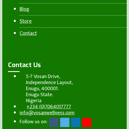
Blog
Store
Contact
Contact Us
5-7 Vosan Drive,
Independence Layout,
Enugu, 400001.
Enugu State.
Nigeria
+234 (0)7064017777
info@vosanwellness.com
Follow us on: