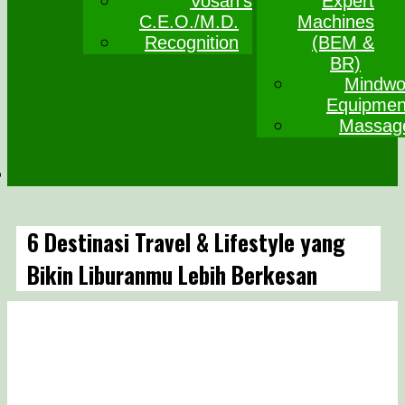
Vosan’s
Expert
C.E.O./M.D.
Machines
Recognition
(BEM &
BR)
Mindwo
Equipmen
Massag
6 Destinasi Travel & Lifestyle yang
Bikin Liburanmu Lebih Berkesan