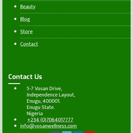
Beauty
Blog
Store
Contact
Contact Us
5-7 Vosan Drive,
Independence Layout,
Enugu, 400001.
Enugu State.
Nigeria
+234 (0)7064017777
info@vosanwellness.com