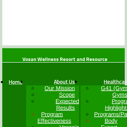
Vosan Wellness Resort and Resource
+234 (0)7064017777
info@vosanwellness.com
About Us
Healthcar
Home
Our Mission
G41 (Gym
Scope
Gyms
Expected
Prog
Results
Highlight
Program
Programs/P
Effectiveness
Body